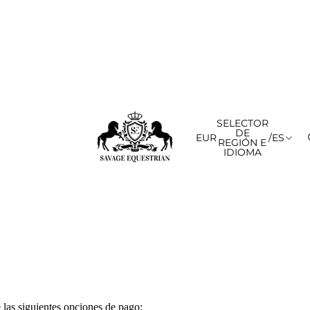
SELECTOR
DE
EUR
/
ES
REGIÓN E
IDIOMA
e las siguientes opciones de pago: