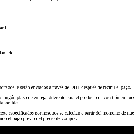
ard
lantado
icitados le serán enviados a través de DHL después de recibir el pago.
a ningún plazo de entrega diferente para el producto en cuestión en nues
 laborables.
Política de reembolso
rega especificados por nosotros se calculan a partir del momento de nu
ndo el pago previo del precio de compra.
Política de privacidad
Términos del servicio